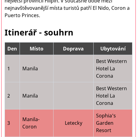
největší provincii Filipín. V současné době mezi
nejnavštěvovanější místa turistů patří El Nido, Coron a
Puerto Princes.
Itinerář - souhrn
Den
Místo
Doprava
Ubytování
Best Western
1
Manila
Hotel La
Corona
Best Western
2
Manila
Hotel La
Corona
Sophia's
Manila-
3
Letecky
Garden
Coron
Resort