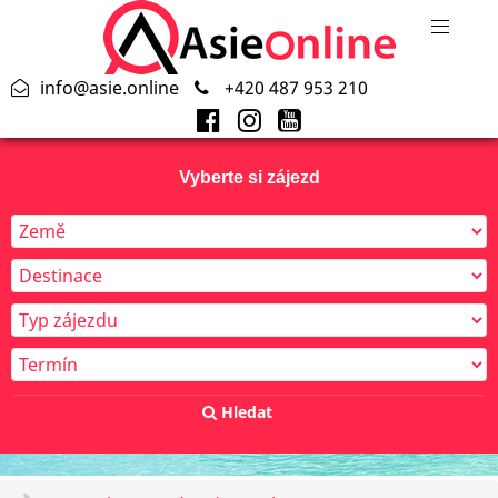
info@asie.online
+420 487 953 210
Vyberte si zájezd
Hledat