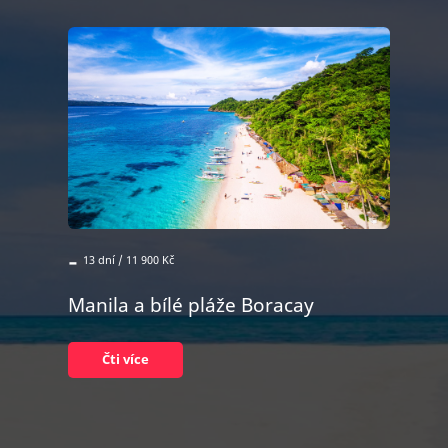
-
13 dní / 11 900 Kč
Manila a bílé pláže Boracay
Čti více