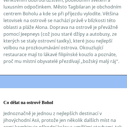
luxusním odpočinkem. Město Tagbilaran je obchodním
centrem Boholu a kde se při příjezdu vylodíte. Většina
letovisek na ostrově se nachází právě v blízkosti této
oblasti a pláže Alona. Doprava na ostrově je převážně
pomocí Jeepneys (což jsou staré džípy a autobusy, ze
kterých se staly ostrovní taxíky), které jsou nejlepší
volbou na prozkoumávání ostrova. Okouzlující
restaurace mají to lákavé filipínské kouzlo a poznáte,
proč mu místní obyvatelé přezdívají „božský malý ráj“.
Co dělat na ostrově Bohol
Jednoznačně je jednou z nejlepších destinací v
jihovýchodní Asii, protože jen několik dalších míst na
zemi kombinuje přírodní krásy s umělými stavbami, tak