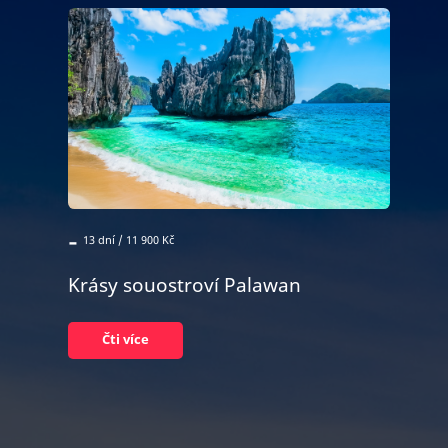
-
13 dní / 11 900 Kč
Krásy souostroví Palawan
Čti více