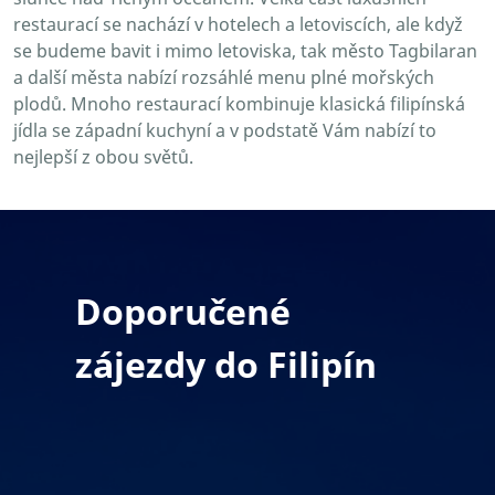
restaurací se nachází v hotelech a letoviscích, ale když
se budeme bavit i mimo letoviska, tak město Tagbilaran
a další města nabízí rozsáhlé menu plné mořských
plodů. Mnoho restaurací kombinuje klasická filipínská
jídla se západní kuchyní a v podstatě Vám nabízí to
nejlepší z obou světů.
Doporučené
zájezdy do Filipín