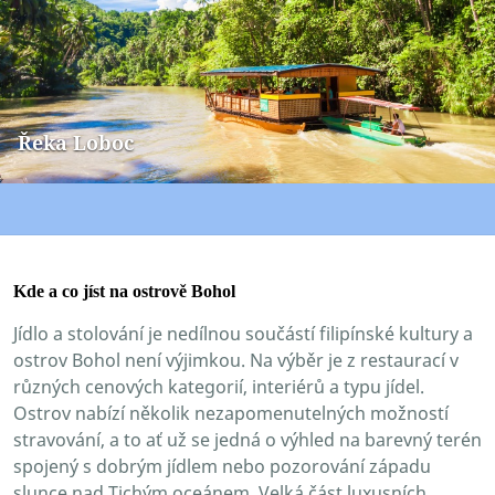
Řeka Loboc
Kde a co jíst na ostrově Bohol
Jídlo a stolování je nedílnou součástí filipínské kultury a
ostrov Bohol není výjimkou. Na výběr je z restaurací v
různých cenových kategorií, interiérů a typu jídel.
Ostrov nabízí několik nezapomenutelných možností
stravování, a to ať už se jedná o výhled na barevný terén
spojený s dobrým jídlem nebo pozorování západu
slunce nad Tichým oceánem. Velká část luxusních