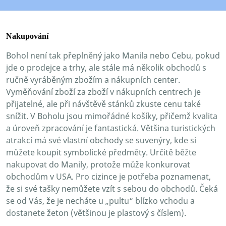
Nakupování
Bohol není tak přeplněný jako Manila nebo Cebu, pokud
jde o prodejce a trhy, ale stále má několik obchodů s
ručně vyráběným zbožím a nákupních center.
Vyměňování zboží za zboží v nákupních centrech je
přijatelné, ale při návštěvě stánků zkuste cenu také
snížit. V Boholu jsou mimořádné košíky, přičemž kvalita
a úroveň zpracování je fantastická. Většina turistických
atrakcí má své vlastní obchody se suvenýry, kde si
můžete koupit symbolické předměty. Určitě běžte
nakupovat do Manily, protože může konkurovat
obchodům v USA. Pro cizince je potřeba poznamenat,
že si své tašky nemůžete vzít s sebou do obchodů. Čeká
se od Vás, že je necháte u „pultu“ blízko vchodu a
dostanete žeton (většinou je plastový s číslem).