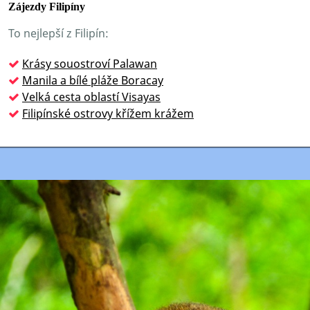
Zájezdy Filipíny
To nejlepší z Filipín:
Krásy souostroví Palawan
Manila a bílé pláže Boracay
Velká cesta oblastí Visayas
Filipínské ostrovy křížem krážem