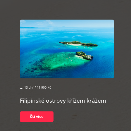
-
13 dní / 11 900 Kč
Filipínské ostrovy křížem krážem
Čti více