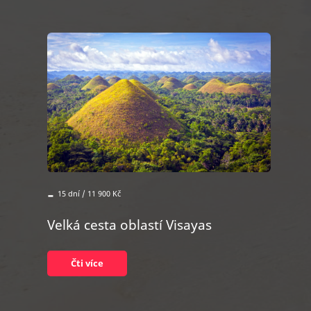
-
15 dní / 11 900 Kč
Velká cesta oblastí Visayas
Čti více