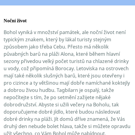
Noční život
Bohol vyniká v množství památek, ale noční život není
typickým znakem, který by lákal turisty stejným
způsobem jako třeba Cebu. Přesto má několik
půvabných barů na pláži Alona, které během hlavní
sezony přivedou velký počet turistů na chlazené drinky
u vody, což připomíná Borocay. Letoviska na ostrovech
mají také několik slušných barů, které jsou otevřeny i
pro cizince a ty většinou mají dobře namíchané koktejly
a dobrou živou hudbu. Tagbilarn je ospalý, takže
nepočítejte s tím, že po setmění zažijete nějaké
dobrodružství. Abyste si užili večery na Boholu, tak
doporučujeme dobré jídlo, které budou následovat
dobré drinky na pláži. Jít domů dříve znamená, že Vás
druhý den nebude bolet hlava, takže si můžete opravdu
užít všechno, co Vám Bohol může nabídnout.