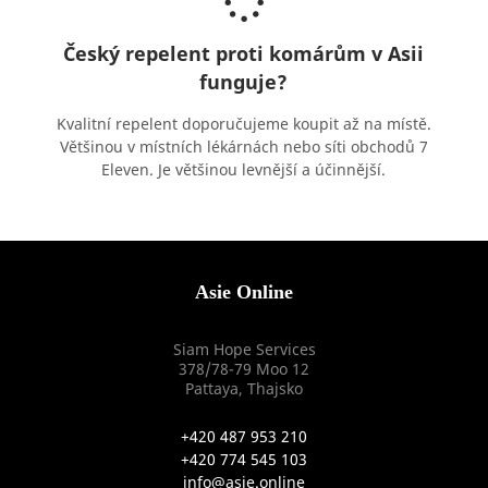
Český repelent proti komárům v Asii
funguje?
Kvalitní repelent doporučujeme koupit až na místě.
Většinou v místních lékárnách nebo síti obchodů 7
Eleven. Je většinou levnější a účinnější.
Asie Online
Siam Hope Services
378/78-79 Moo 12
Pattaya, Thajsko
+420 487 953 210
+420 774 545 103
info@asie.online