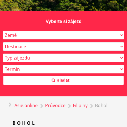
Vyberte si zájezd
Hledat
Asie.online
Průvodce
Filipiny
Bohol
BOHOL