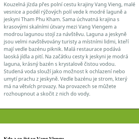
Kouzelná jízda přes polní cestu krajiny Vang Vieng, malé
vesnice a podél rýžových polí vede k modré laguně a
jeskyni Tham Phu Kham. Sama úchvatná krajina s
krasovými skalními útvary mezi Vang Viengem a
modrou lagunou stojí za návštěvu. Laguna a jeskyně
jsou velmi navštěvovány turisty a místními lidmi, kteří
mají vedle bazénu piknik. Malá restaurace podává
laoská jídla a pití. Na začátku cesty k jeskyni je modrá
laguna, krásný bazén s krystalově čistou vodou.
Studená voda slouží jako možnost k ochlazení nebo
umytí prachu z jeskyně. Vedle bazénu je strom, který
má na větvích provazy. Na provazech se můžete
rozhoupnout a skočit z nich do vody.
Kde a co jíst ve Vang Viengu