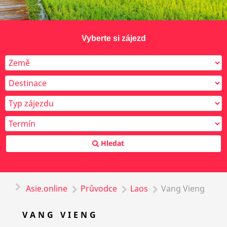
Vyberte si zájezd
Hledat
Asie.online
Průvodce
Laos
Vang Vieng
VANG VIENG