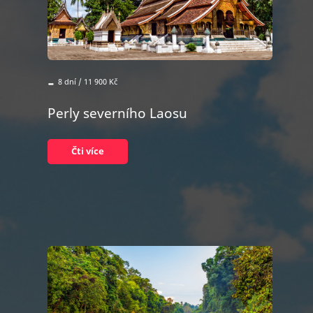
-
8 dní / 11 900 Kč
Perly severního Laosu
Čti více