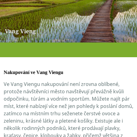
Vang Vieng
Nakupování ve Vang Viengu
Ve Vang Viengu nakupování není zrovna oblíbené,
protože návštěvníci město navštěvují převážně kvůli
odpočinku, túrám a vodním sportům. Můžete najít pár
míst, které nabízejí více než jen pohledy k poslání domů,
zatímco na místním trhu seženete čerstvé ovoce a
zeleninu, krásné látky a pletené košíky. Existuje ale i
několik rodinných podniků, které prodávají plavky,
kraťasy, čepice, klobouky a žabky, přičemž většina z