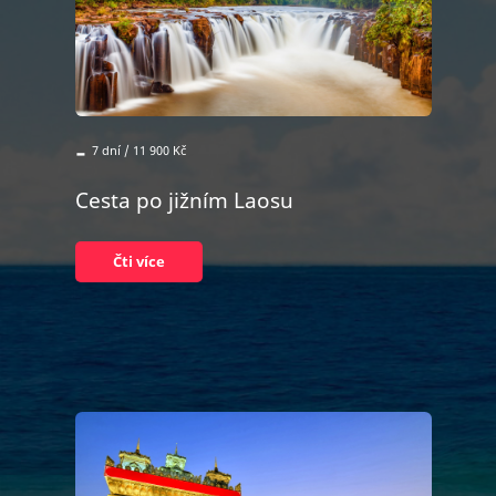
-
7 dní / 11 900 Kč
Cesta po jižním Laosu
Čti více