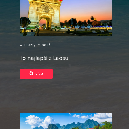
-
13 dní / 19 600 Kč
To nejlepší z Laosu
Čti více