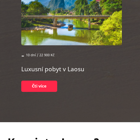
-
10 dní / 22 900 Kč
Luxusní pobyt v Laosu
Čti více