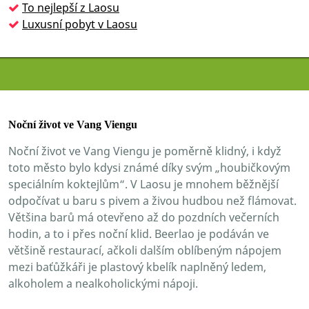
To nejlepší z Laosu
Luxusní pobyt v Laosu
Noční život ve Vang Viengu
Noční život ve Vang Viengu je poměrně klidný, i když
toto město bylo kdysi známé díky svým „houbičkovým
speciálním koktejlům“. V Laosu je mnohem běžnější
odpočívat u baru s pivem a živou hudbou než flámovat.
Většina barů má otevřeno až do pozdních večerních
hodin, a to i přes noční klid. Beerlao je podáván ve
většině restaurací, ačkoli dalším oblíbeným nápojem
mezi baťůžkáři je plastový kbelík naplněný ledem,
alkoholem a nealkoholickými nápoji.