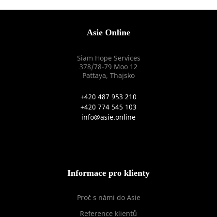
Asie Online
Siam Hope Services
378/78-79 Moo 12
Pattaya, Thajsko
+420 487 953 210
+420 774 545 103
info@asie.online
Informace pro klienty
Proč s námi do Asie
Reference klientů