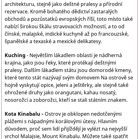
architekturu, stejně jako deštné pralesy a přírodní
rezervace. Kromě bohatého dědictví zastaralých
obchodů a pozůstatků evropských říší, toto místo také
nabízí širokou škálu stravovacích možností, a to od
čínské, malajské, indické kuchyně až po francouzské,
španělské a texaské a mexické delikatesy.
Kuching
- Největším lákadlem oblasti je nádherná
krajina, jako jsou řeky, které protékají deštnými
pralesy. Dalším lákadlem státu jsou domorodé kmeny,
které tento stát nazývají svým domovem Na ostrově se
hojně vyskytují opice, jeleni a ještěrky, ale stejně také
ohrožené druhy jako orangutani, kahau nosatý,
nosorožci a zoborožci, kteří se stali státním znakem.
Kota Kinabalu -
Ostrov je obklopen nedotčenými
plážemi s nápadnými korálovými útesy
.
Hlavním
důvodem, proč sem lidí přijíždějí je vylézt na nejvyšší
vrchol Malajsie, Mount Kinabalu
.
Můžete také spatřit