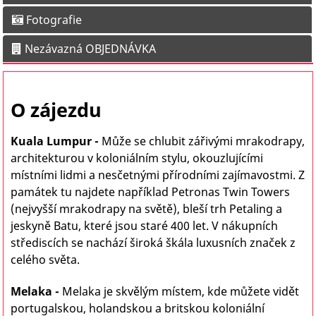
Fotografie
Nezávazná OBJEDNÁVKA
O zájezdu
Kuala Lumpur
-
M
ůže se chlubit zářivými mrakodrapy,
architekturou v koloniálním stylu, okouzlujícími
místními lidmi a nesčetnými přírodními zajímavostmi. Z
památek tu najdete například Petronas Twin Towers
(nejvyšší mrakodrapy na světě), bleší trh Petaling a
jeskyně Batu, které jsou staré 400 let. V nákupních
střediscích se nachází široká škála luxusních značek z
celého světa.
Melaka -
Melaka je skvělým místem, kde můžete vidět
portugalskou, holandskou a britskou koloniální