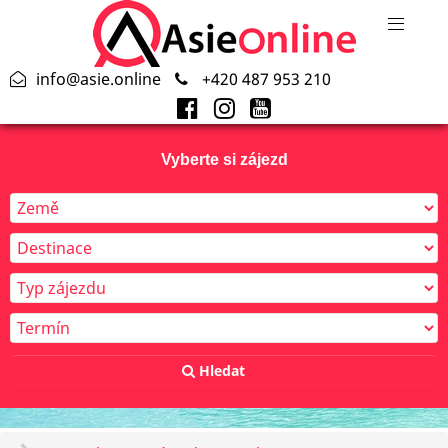
info@asie.online
+420 487 953 210
Vyberte si zájezd
Hledat