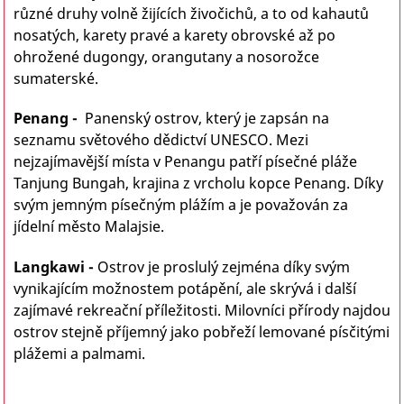
různé druhy volně žijících živočichů, a to od kahautů
nosatých, karety pravé a karety obrovské až po
ohrožené dugongy, orangutany a nosorožce
sumaterské.
Penang
-
Panenský ostrov, který je zapsán na
seznamu světového dědictví UNESCO. Mezi
nejzajímavější místa v Penangu patří písečné pláže
Tanjung Bungah, krajina z vrcholu kopce Penang. Díky
svým jemným písečným plážím a je považován za
jídelní město Malajsie.
Langkawi
-
Ostrov je proslulý zejména díky svým
vynikajícím možnostem potápění, ale skrývá i další
zajímavé rekreační příležitosti.
Milovníci přírody najdou
ostrov stejně příjemný jako pobřeží lemované písčitými
plážemi a palmami.