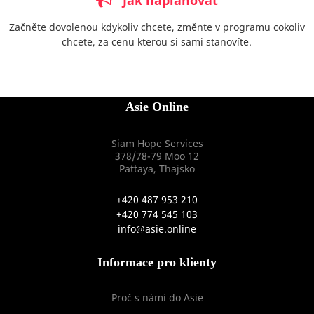
Začněte dovolenou kdykoliv chcete, změnte v programu cokoliv
chcete, za cenu kterou si sami stanovíte.
Asie Online
Siam Hope Services
378/78-79 Moo 12
Pattaya, Thajsko
+420 487 953 210
+420 774 545 103
info@asie.online
Informace pro klienty
Proč s námi do Asie