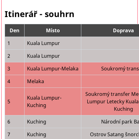
Itinerář - souhrn
Den
Místo
Doprava
1
Kuala Lumpur
2
Kuala Lumpur
3
Kuala Lumpur-Melaka
Soukromý trans
4
Melaka
Soukromý transfer Me
Kuala Lumpur-
5
Lumpur Letecky Kual
Kuching
Kuching
6
Kuching
Národní park B
7
Kuching
Ostrov Satang šnorc