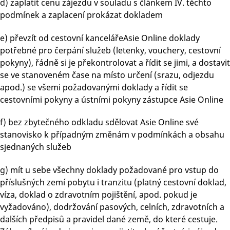
d) zaplatit cenu zájezdu v souladu s článkem IV. těchto
podmínek a zaplacení prokázat dokladem
e) převzít od cestovní kancelářeAsie Online doklady
potřebné pro čerpání služeb (letenky, vouchery, cestovní
pokyny), řádně si je překontrolovat a řídit se jimi, a dostavit
se ve stanoveném čase na místo určení (srazu, odjezdu
apod.) se všemi požadovanými doklady a řídit se
cestovními pokyny a ústními pokyny zástupce Asie Online
f) bez zbytečného odkladu sdělovat Asie Online své
stanovisko k případným změnám v podmínkách a obsahu
sjednaných služeb
g) mít u sebe všechny doklady požadované pro vstup do
příslušných zemí pobytu i tranzitu (platný cestovní doklad,
víza, doklad o zdravotním pojištění, apod. pokud je
vyžadováno), dodržování pasových, celních, zdravotních a
dalších předpisů a pravidel dané země, do které cestuje.