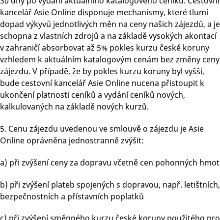
30 dny po vydání aktuálního katalogového ceníku. Cestovní
kancelář Asie Online disponuje mechanismy, které tlumí
dopad výkyvů jednotlivých měn na ceny našich zájezdů, a je
schopna z vlastních zdrojů a na základě vysokých akontací
v zahraničí absorbovat až 5% pokles kurzu české koruny
vzhledem k aktuálním katalogovým cenám bez změny ceny
zájezdu. V případě, že by pokles kurzu koruny byl vyšší,
bude cestovní kancelář Asie Online nucena přistoupit k
ukončení platnosti ceníků a vydání ceníků nových,
kalkulovaných na základě nových kurzů.
5. Cenu zájezdu uvedenou ve smlouvě o zájezdu je Asie
Online oprávněna jednostranně zvýšit:
a) při zvýšení ceny za dopravu včetně cen pohonných hmot
b) při zvýšení plateb spojených s dopravou, např. letištních,
bezpečnostních a přístavních poplatků
c) při zvýšení směnného kurzu české koruny použitého pro