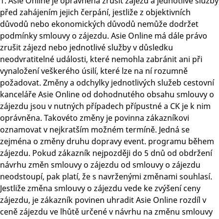
1. Asie Online je oprávněna zrušit zájezd a jednotlivé služby
před zahájením jejich čerpání, jestliže z objektivních
důvodů nebo ekonomických důvodů nemůže dodržet
podmínky smlouvy o zájezdu. Asie Online má dále právo
zrušit zájezd nebo jednotlivé služby v důsledku
neodvratitelné události, které nemohla zabránit ani při
vynaložení veškerého úsilí, které lze na ní rozumně
požadovat. Změny a odchylky jednotlivých služeb cestovní
kanceláře Asie Online od dohodnutého obsahu smlouvy o
zájezdu jsou v nutných případech přípustné a CK je k nim
oprávněna. Takovéto změny je povinna zákazníkovi
oznamovat v nejkratším možném termíně. Jedná se
zejména o změny druhu dopravy event. programu během
zájezdu. Pokud zákazník nejpozději do 5 dnů od obdržení
návrhu změn smlouvy o zájezdu od smlouvy o zájezdu
neodstoupí, pak platí, že s navrženými změnami souhlasí.
Jestliže změna smlouvy o zájezdu vede ke zvýšení ceny
zájezdu, je zákazník povinen uhradit Asie Online rozdíl v
ceně zájezdu ve lhůtě určené v návrhu na změnu smlouvy