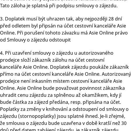
Tato záloha je splatná při podpisu smlouvy o zájezdu.
3. Doplatek musí být uhrazen tak, aby nejpozději 28 dní
před odletem byl připsán na účet cestovní kanceláře Asie
Online. Při porušení tohoto závazku má Asie Online právo
od Smlouvy o zájezdu odstoupit
4. Při uzavření smlouvy o zájezdu u autorizovaného
prodejce složí zákazník zálohu na účet cestovní
kanceláře Asie Online. Doplatek zájezdu poukáže zákazník
přímo na účet cestovní kanceláře Asie Online. Autorizovaný
prodejce není inkasním místem cestovní kanceláře Asie
Online. Asie Online bude považovat povinnost zákazníka
uhradit cenu zájezdu za splněnou až okamžikem, kdy jí
bude částka za zájezd předána, resp. připsána na účet.
Poplatky za změny v knihování a odstoupení od smlouvy o
zájezdu (stornopoplatky) jsou splatné ihned. Je-li zřejmé,
že smlouva o zájezdu bude uzavřena v době kratší než 30
dnů před datem zahájení zájezdu, je zákazník zájezdu