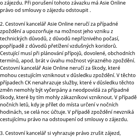
o zájezdu. Při porušení tohoto závazku má Asie Online
právo od smlouvy o zájezdu odstoupit .
2. Cestovní kancelář Asie Online neručí za případné
zpoždění a upozorňuje na možnost jeho vzniku z
technických důvodů, z důvodů nepříznivého počasí,
popřípadě z důvodů přetížení vzdušných koridorů.
Cestující musí při plánování přípojů, dovolené, obchodních
termínů, apod. brát v úvahu možnost výrazného zpoždění.
Cestovní kancelář Asie Online neručí za škody, které
mohou cestujícím vzniknout v důsledku zpoždění. V těchto
případech CK nenahrazuje služby, které v důsledku těchto
změn nemohly být vyčerpány a neodpovídá za případné
škody, které by tím mohly zákazníkovi vzniknout. V případě
nočních letů, kdy je přílet do místa určení v nočních
hodinách, se celá noc účtuje. V případě zpoždění nevzniká
cestujícímu právo na odstoupení od smlouvy o zájezdu.
3. Cestovní kancelář si vyhrazuje právo zrušit zájezd,