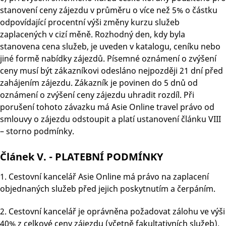
stanovení ceny zájezdu v průměru o více než 5% o částku
odpovídající procentní výši změny kurzu služeb
zaplacených v cizí měně. Rozhodný den, kdy byla
stanovena cena služeb, je uveden v katalogu, ceníku nebo
jiné formě nabídky zájezdů. Písemné oznámení o zvýšení
ceny musí být zákazníkovi odesláno nejpozději 21 dní před
zahájením zájezdu. Zákazník je povinen do 5 dnů od
oznámení o zvýšení ceny zájezdu uhradit rozdíl. Při
porušení tohoto závazku má Asie Online travel právo od
smlouvy o zájezdu odstoupit a platí ustanovení článku VIII
– storno podmínky.
Článek V. - PLATEBNÍ PODMÍNKY
1. Cestovní kancelář Asie Online má právo na zaplacení
objednaných služeb před jejich poskytnutím a čerpáním.
2. Cestovní kancelář je oprávněna požadovat zálohu ve výši
40% z celkové ceny zájezdu (včetně fakultativních služeb).