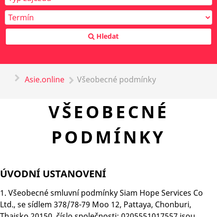
Hledat
Asie.online
Všeobecné podmínky
VŠEOBECNÉ
PODMÍNKY
ÚVODNÍ USTANOVENÍ
1. Všeobecné smluvní podmínky Siam Hope Services Co
Ltd., se sídlem 378/78-79 Moo 12, Pattaya, Chonburi,
Thajsko 20150, číslo společnosti: 0205551017557 jsou