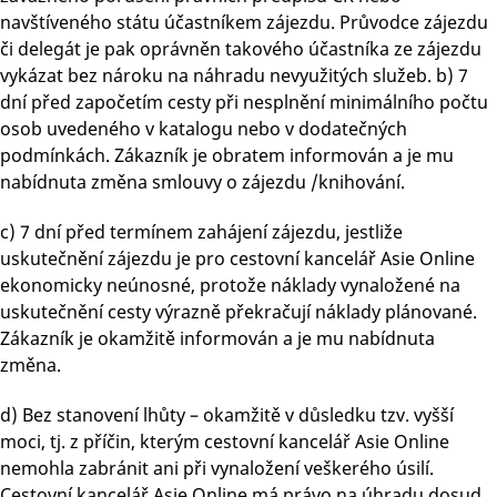
navštíveného státu účastníkem zájezdu. Průvodce zájezdu
či delegát je pak oprávněn takového účastníka ze zájezdu
vykázat bez nároku na náhradu nevyužitých služeb. b) 7
dní před započetím cesty při nesplnění minimálního počtu
osob uvedeného v katalogu nebo v dodatečných
podmínkách. Zákazník je obratem informován a je mu
nabídnuta změna smlouvy o zájezdu /knihování.
c) 7 dní před termínem zahájení zájezdu, jestliže
uskutečnění zájezdu je pro cestovní kancelář Asie Online
ekonomicky neúnosné, protože náklady vynaložené na
uskutečnění cesty výrazně překračují náklady plánované.
Zákazník je okamžitě informován a je mu nabídnuta
změna.
d) Bez stanovení lhůty – okamžitě v důsledku tzv. vyšší
moci, tj. z příčin, kterým cestovní kancelář Asie Online
nemohla zabránit ani při vynaložení veškerého úsilí.
Cestovní kancelář Asie Online má právo na úhradu dosud