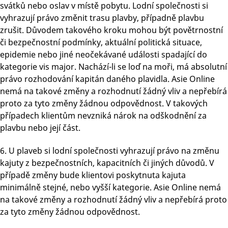
svátků nebo oslav v místě pobytu. Lodní společnosti si
vyhrazují právo změnit trasu plavby, případně plavbu
zrušit. Důvodem takového kroku mohou být povětrnostní
či bezpečnostní podmínky, aktuální politická situace,
epidemie nebo jiné neočekávané události spadající do
kategorie vis major. Nachází-li se loď na moři, má absolutní
právo rozhodování kapitán daného plavidla. Asie Online
nemá na takové změny a rozhodnutí žádný vliv a nepřebírá
proto za tyto změny žádnou odpovědnost. V takových
případech klientům nevzniká nárok na odškodnění za
plavbu nebo její část.
6. U plaveb si lodní společnosti vyhrazují právo na změnu
kajuty z bezpečnostních, kapacitních či jiných důvodů. V
případě změny bude klientovi poskytnuta kajuta
minimálně stejné, nebo vyšší kategorie. Asie Online nemá
na takové změny a rozhodnutí žádný vliv a nepřebírá proto
za tyto změny žádnou odpovědnost.