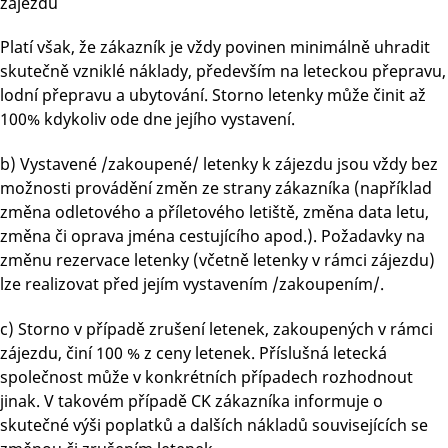
zájezdu
Platí však, že zákazník je vždy povinen minimálně uhradit
skutečně vzniklé náklady, především na leteckou přepravu,
lodní přepravu a ubytování. Storno letenky může činit až
100% kdykoliv ode dne jejího vystavení.
b) Vystavené /zakoupené/ letenky k zájezdu jsou vždy bez
možnosti provádění změn ze strany zákazníka (například
změna odletového a příletového letiště, změna data letu,
změna či oprava jména cestujícího apod.). Požadavky na
změnu rezervace letenky (včetně letenky v rámci zájezdu)
lze realizovat před jejím vystavením /zakoupením/.
c) Storno v případě zrušení letenek, zakoupených v rámci
zájezdu, činí 100 % z ceny letenek. Příslušná letecká
společnost může v konkrétních případech rozhodnout
jinak. V takovém případě CK zákazníka informuje o
skutečné výši poplatků a dalších nákladů souvisejících se