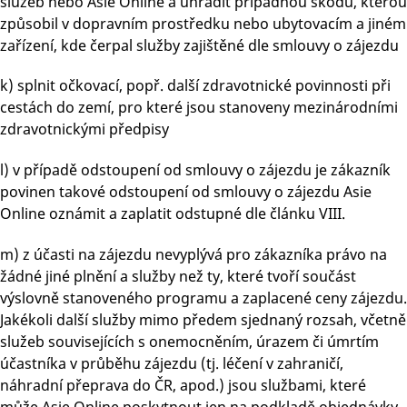
služeb nebo Asie Online a uhradit případnou škodu, kterou
způsobil v dopravním prostředku nebo ubytovacím a jiném
zařízení, kde čerpal služby zajištěné dle smlouvy o zájezdu
k) splnit očkovací, popř. další zdravotnické povinnosti při
cestách do zemí, pro které jsou stanoveny mezinárodními
zdravotnickými předpisy
l) v případě odstoupení od smlouvy o zájezdu je zákazník
povinen takové odstoupení od smlouvy o zájezdu Asie
Online oznámit a zaplatit odstupné dle článku VIII.
m) z účasti na zájezdu nevyplývá pro zákazníka právo na
žádné jiné plnění a služby než ty, které tvoří součást
výslovně stanoveného programu a zaplacené ceny zájezdu.
Jakékoli další služby mimo předem sjednaný rozsah, včetně
služeb souvisejících s onemocněním, úrazem či úmrtím
účastníka v průběhu zájezdu (tj. léčení v zahraničí,
náhradní přeprava do ČR, apod.) jsou službami, které
může Asie Online poskytnout jen na podkladě objednávky