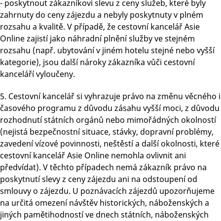
- poskytnout zákazníkovi slevu z ceny služeb, které byly
zahrnuty do ceny zájezdu a nebyly poskytnuty v plném
rozsahu a kvalitě. V případě, že cestovní kancelář Asie
Online zajistí jako náhradní plnění služby ve stejném
rozsahu (např. ubytování v jiném hotelu stejné nebo vyšší
kategorie), jsou další nároky zákazníka vůči cestovní
kanceláří vyloučeny.
5. Cestovní kancelář si vyhrazuje právo na změnu věcného i
časového programu z důvodu zásahu vyšší moci, z důvodu
rozhodnutí státních orgánů nebo mimořádných okolností
(nejistá bezpečnostní situace, stávky, dopravní problémy,
zavedení vízové povinnosti, neštěstí a další okolnosti, které
cestovní kancelář Asie Online nemohla ovlivnit ani
předvídat). V těchto případech nemá zákazník právo na
poskytnutí slevy z ceny zájezdu ani na odstoupení od
smlouvy o zájezdu. U poznávacích zájezdů upozorňujeme
na určitá omezení návštěv historických, náboženských a
jiných pamětihodností ve dnech státních, náboženských