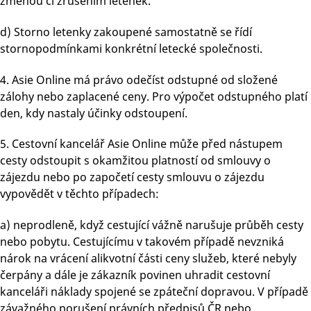
změnou či zrušením letenek.
d) Storno letenky zakoupené samostatně se řídí
stornopodmínkami konkrétní letecké společnosti.
4. Asie Online má právo odečíst odstupné od složené
zálohy nebo zaplacené ceny. Pro výpočet odstupného platí
den, kdy nastaly účinky odstoupení.
5. Cestovní kancelář Asie Online může před nástupem
cesty odstoupit s okamžitou platností od smlouvy o
zájezdu nebo po započetí cesty smlouvu o zájezdu
vypovědět v těchto případech:
a) neprodleně, když cestující vážně narušuje průběh cesty
nebo pobytu. Cestujícímu v takovém případě nevzniká
nárok na vrácení alikvotní části ceny služeb, které nebyly
čerpány a dále je zákazník povinen uhradit cestovní
kanceláři náklady spojené se zpáteční dopravou. V případě
závažného porušení právních předpisů ČR nebo