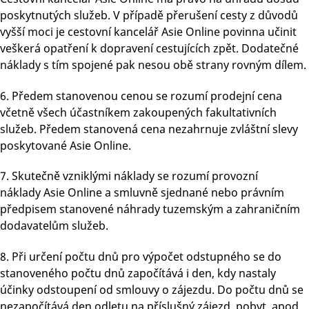
poskytnutých služeb. V případě přerušení cesty z důvodů
vyšší moci je cestovní kancelář Asie Online povinna učinit
veškerá opatření k dopravení cestujících zpět. Dodatečné
náklady s tím spojené pak nesou obě strany rovným dílem.
6. Předem stanovenou cenou se rozumí prodejní cena
včetně všech účastníkem zakoupených fakultativních
služeb. Předem stanovená cena nezahrnuje zvláštní slevy
poskytované Asie Online.
7. Skutečně vzniklými náklady se rozumí provozní
náklady Asie Online a smluvně sjednané nebo právním
předpisem stanovené náhrady tuzemským a zahraničním
dodavatelům služeb.
8. Při určení počtu dnů pro výpočet odstupného se do
stanoveného počtu dnů započítává i den, kdy nastaly
účinky odstoupení od smlouvy o zájezdu. Do počtu dnů se
nezapočítává den odletu na příslušný zájezd, pobyt, apod.