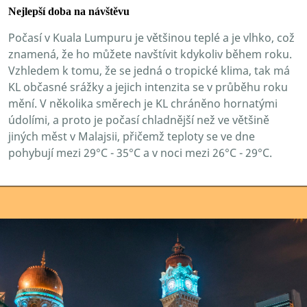
Nejlepší doba na návštěvu
Počasí v Kuala Lumpuru je většinou teplé a je vlhko, což
znamená, že ho můžete navštívit kdykoliv během roku.
Vzhledem k tomu, že se jedná o tropické klima, tak má
KL občasné srážky a jejich intenzita se v průběhu roku
mění. V několika směrech je KL chráněno hornatými
údolími, a proto je počasí chladnější než ve většině
jiných měst v Malajsii, přičemž teploty se ve dne
pohybují mezi 29°C - 35°C a v noci mezi 26°C - 29°C.