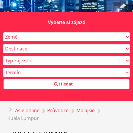
Vyberte si zájezd
Hledat
Asie.online
Průvodce
Malajsie
Kuala Lumpur