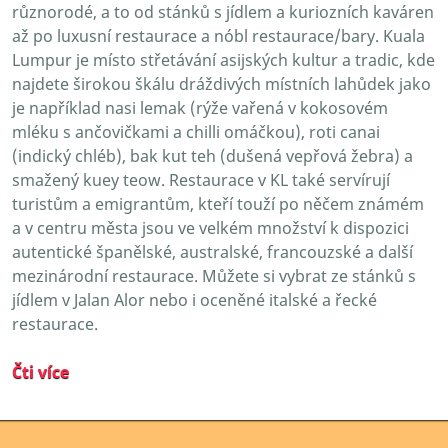
různorodé, a to od stánků s jídlem a kuriozních kaváren
až po luxusní restaurace a nóbl restaurace/bary. Kuala
Lumpur je místo střetávání asijských kultur a tradic, kde
najdete širokou škálu dráždivých místních lahůdek jako
je například nasi lemak (rýže vařená v kokosovém
mléku s ančovičkami a chilli omáčkou), roti canai
(indický chléb), bak kut teh (dušená vepřová žebra) a
smažený kuey teow. Restaurace v KL také servírují
turistům a emigrantům, kteří touží po něčem známém
a v centru města jsou ve velkém množství k dispozici
autentické španělské, australské, francouzské a další
mezinárodní restaurace. Můžete si vybrat ze stánků s
jídlem v Jalan Alor nebo i oceněné italské a řecké
restaurace.
Čti více