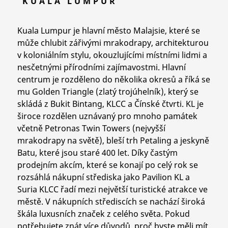
KUALA LUMPUR
Kuala Lumpur je hlavní město Malajsie, které se
může chlubit zářivými mrakodrapy, architekturou
v koloniálním stylu, okouzlujícími místními lidmi a
nesčetnými přírodními zajímavostmi. Hlavní
centrum je rozděleno do několika okresů a říká se
mu Golden Triangle (zlatý trojúhelník), který se
skládá z Bukit Bintang, KLCC a Čínské čtvrti. KL je
široce rozdělen uznávaný pro mnoho památek
včetně Petronas Twin Towers (nejvyšší
mrakodrapy na světě), bleší trh Petaling a jeskyně
Batu, které jsou staré 400 let. Díky častým
prodejním akcím, které se konají po celý rok se
rozsáhlá nákupní střediska jako Pavilion KL a
Suria KLCC řadí mezi největší turistické atrakce ve
městě. V nákupních střediscích se nachází široká
škála luxusních značek z celého světa. Pokud
potřebujete znát více důvodů, proč byste měli mít