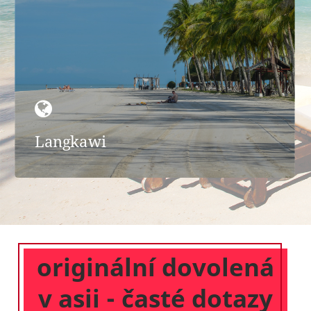
Langkawi
originální dovolená
v asii - časté dotazy