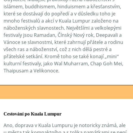
islámem, buddhismem, hinduismem a křesťanstvím,
které se dostávají do popředí a v důsledku toho je
mnoho festivalů a akcí v Kuala Lumpur založeno na
náboženských slavnostech. Největšími a velkolepými
festivaly jsou Ramadan, Čínský Nový rok, Deepavali a
Vánoce se slavnostmi, které zahrnují přátele a rodinu
všech ras a náboženství, což z nich dělá pestré a
přátelské setkání. Kromě toho se také konají „mini“
kulturní festivaly, jako Wal Muharram, Chap Goh Mei,
Thaipusam a Velikonoce.
Cestování po Kuala Lumpur
Ano, doprava v Kuala Lumpuru je notoricky známá, ale
u města tak kompaktního a s tolika památkami se není