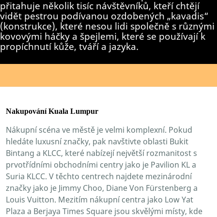
přitahuje několik tisíc návštěvníků, kteří chtějí
vidět pestrou podívanou ozdobených „kavadis“
(konstrukce), které nesou lidi společně s různými
kovovými háčky a špejlemi, které se používají k
propíchnutí kůže, tváří a jazyka.
Nakupování Kuala Lumpur
Nákupní scéna ve městě je velmi komplexní. Pokud
hledáte luxusní značky, pak navštivte oblasti Bukit
Bintang a KLCC, které nabízejí největší rozmanitost s
prvotřídními obchodními centry jako je Pavilion KL a
Suria KLCC. V těchto centrech najdete mezinárodní
značky jako je Jimmy Choo, Diane Von Fürstenberg a
Louis Vuitton. Mezitím nákupní centra jako Low Yat
Plaza a Berjaya Times Square jsou skvělými místy, kde