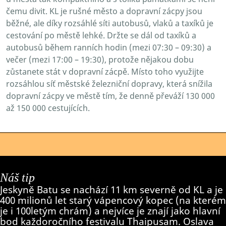
čemu divit. KL je rušné město a dopravní zácpy jsou
běžné, ale díky rozsáhlé síti autobusů, vlaků a taxíků je
cestování po městě lehké. Držte se dál od taxíků a
autobusů během ranních hodin (mezi 07:30 – 09:30) a
večer (mezi 17:00 – 19:30), protože nějakou dobu
zůstanete stát v dopravní zácpě. Místo toho využijte
rozsáhlou síť městské železniční dopravy, která snížila
dopravní zácpy ve městě tím, že denně převáží 130 000
až 150 000 cestujících.
Náš tip
Jeskyně Batu se nachází 11 km severně od KL a je
400 milionů let starý vápencový kopec (na kterém
je i 100letým chrám) a nejvíce je znají jako hlavní
bod každoročního festivalu Thaipusam. Oslava