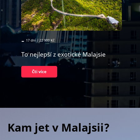
-
17 dní / 22 900 Kč
To nejlepší z exotické Malajsie
Čti více
Kam jet v Malajsii?