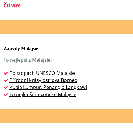
Čti více
Zájezdy Malajsie
To nejlepší z Malajsie:
Po stopách UNESCO Malajsie
Přírodní krásy ostrova Borneo
Kuala Lumpur, Penang a Langkawi
To nejlepší z exotické Malajsie