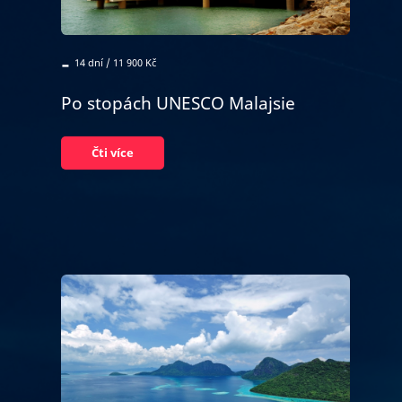
-
14 dní / 11 900 Kč
Po stopách UNESCO Malajsie
Čti více