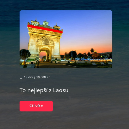
-
13 dní / 19 600 Kč
To nejlepší z Laosu
Čti více