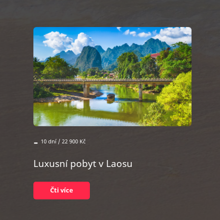
-
10 dní / 22 900 Kč
Luxusní pobyt v Laosu
Čti více