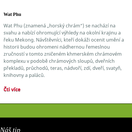
Wat Phu
Wat Phu (znamená „horský chrám“) se nachází na
svahu a nabízí ohromující výhledy na okolní krajinu a
řeku Mekong. Návštěvníci, kteří dokáži ocenit umění a
historii budou ohromeni nádhernou řemeslnou
zručností v tomto zničeném khmerském chrámovém
komplexu v podobě chrámových sloupů, dveřních
překladů, průchodů, teras, nádvoří, zdí, dveří, svatyň,
knihovny a paláců.
Čti více
Náš tip