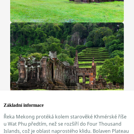
Základní informace
Řeka Mekong protéká kolem starověké Khmérské říše
u Wat Phu předtím, než se rozšíří do Four Thousand
Islands, což je oblast naprostého klidu. Bolaven Plateau