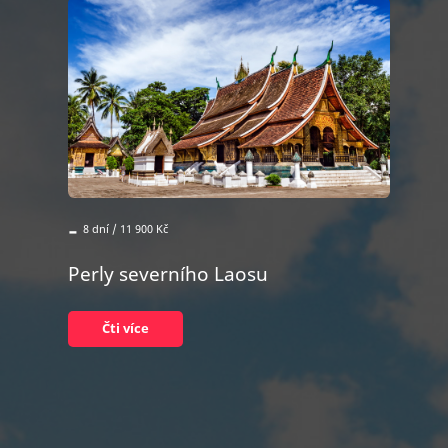
-
8 dní / 11 900 Kč
Perly severního Laosu
Čti více