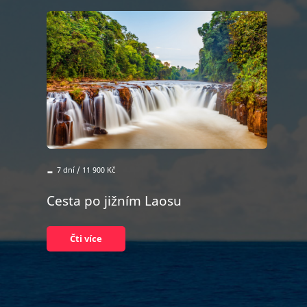
-
7 dní / 11 900 Kč
Cesta po jižním Laosu
Čti více