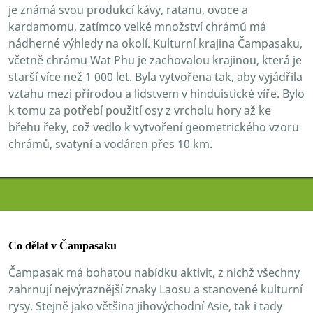
je známá svou produkcí kávy, ratanu, ovoce a
kardamomu, zatímco velké množství chrámů má
nádherné výhledy na okolí. Kulturní krajina Čampasaku,
včetně chrámu Wat Phu je zachovalou krajinou, která je
starší více než 1 000 let. Byla vytvořena tak, aby vyjádřila
vztahu mezi přírodou a lidstvem v hinduistické víře. Bylo
k tomu za potřebí použití osy z vrcholu hory až ke
břehu řeky, což vedlo k vytvoření geometrického vzoru
chrámů, svatyní a vodáren přes 10 km.
Co dělat v Čampasaku
Čampasak má bohatou nabídku aktivit, z nichž všechny
zahrnují nejvýraznější znaky Laosu a stanovené kulturní
rysy. Stejně jako většina jihovýchodní Asie, tak i tady