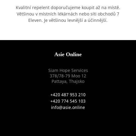
Kvalitní repelent doporučujeme koupit až na místě.
Většinou v místních lékárnách nebo síti obchodů 7
Eleven. Je většinou levnější a účinnější.
Asie Online
Siam Hope Services
378/78-79 Moo 12
Pattaya, Thajsko
+420 487 953 210
+420 774 545 103
info@asie.online