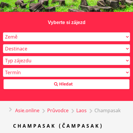
Vyberte si zájezd
Hledat
Asie.online
Průvodce
Laos
Champasak
CHAMPASAK (ČAMPASAK)