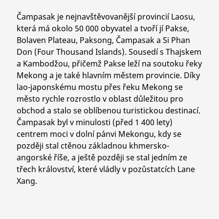
Čampasak je nejnavštěvovanější provincií Laosu,
která má okolo 50 000 obyvatel a tvoří jí Pakse,
Bolaven Plateau, Paksong, Čampasak a Si Phan
Don (Four Thousand Islands). Sousedí s Thajskem
a Kambodžou, přičemž Pakse leží na soutoku řeky
Mekong a je také hlavním městem provincie. Díky
lao-japonskému mostu přes řeku Mekong se
město rychle rozrostlo v oblast důležitou pro
obchod a stalo se oblíbenou turistickou destinací.
Čampasak byl v minulosti (před 1 400 lety)
centrem moci v dolní pánvi Mekongu, kdy se
později stal ctěnou základnou khmersko-
angorské říše, a ještě později se stal jedním ze
třech království, které vládly v pozůstatcích Lane
Xang.