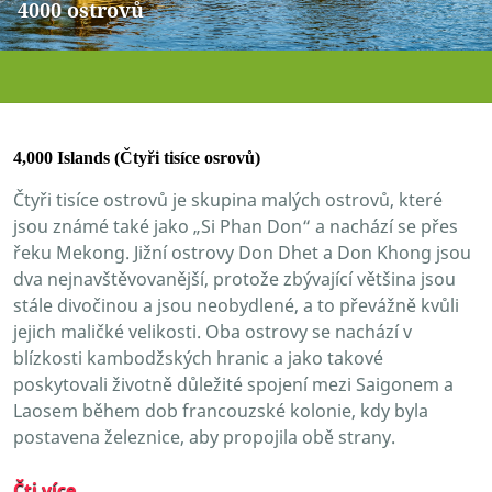
4000 ostrovů
4,000 Islands (Čtyři tisíce osrovů)
Čtyři tisíce ostrovů je skupina malých ostrovů, které
jsou známé také jako „Si Phan Don“ a nachází se přes
řeku Mekong. Jižní ostrovy Don Dhet a Don Khong jsou
dva nejnavštěvovanější, protože zbývající většina jsou
stále divočinou a jsou neobydlené, a to převážně kvůli
jejich maličké velikosti. Oba ostrovy se nachází v
blízkosti kambodžských hranic a jako takové
poskytovali životně důležité spojení mezi Saigonem a
Laosem během dob francouzské kolonie, kdy byla
postavena železnice, aby propojila obě strany.
Čti více