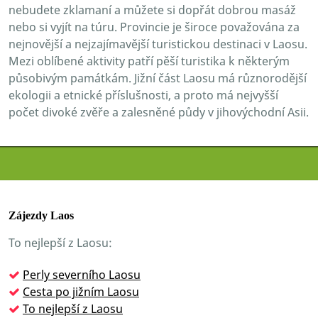
nebudete zklamaní a můžete si dopřát dobrou masáž
nebo si vyjít na túru. Provincie je široce považována za
nejnovější a nejzajímavější turistickou destinaci v Laosu.
Mezi oblíbené aktivity patří pěší turistika k některým
působivým památkám. Jižní část Laosu má různorodější
ekologii a etnické příslušnosti, a proto má nejvyšší
počet divoké zvěře a zalesněné půdy v jihovýchodní Asii.
Zájezdy Laos
To nejlepší z Laosu:
Perly severního Laosu
Cesta po jižním Laosu
To nejlepší z Laosu