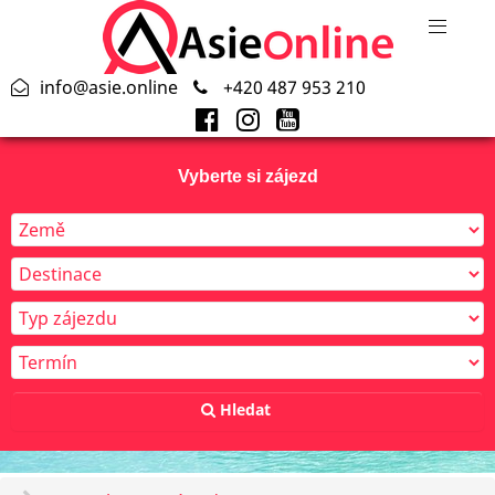
info@asie.online
+420 487 953 210
Vyberte si zájezd
Hledat