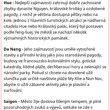
Hue -
Nejlepší zajímavosti zahrnují dobře zachované
zbytky dynastie Nguyen, královské hrobky a ozdobené
pagody, z nichž je většina dostupná pěšky nebo na
kole. J
ednou z hlavních turistických atrakcí je nádherná
citadela Hue nebo Královský palác, který byl postaven
podle feng-šuej. Ve městě se nachází několik
významných historických památek.
Da Nang -
Jeho zajímavostí jsou uměle vytvořené
stavby a přírodní krásy jako jsou starodávné pagody,
budovy ve francouzsko-koloniálním stylu, gotické
katedrály, klidné pláže, dechberoucí hory a zelenající se
národní parky. Pokud si chcete na dovolené užít
sluníčka pak určitě navštivte pláže My Khe a Nun Noc,
abyste si užili zábavné aktivity jako je plavání a
surfování.
Saigon -
Město žije doslova šíleným tempem, je plné
pozoruhodných zvuků a výjevů, setkáte se zde s