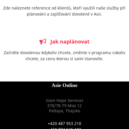
Zde naleznete reference od klientů, kteří využili naše služby při
plánování a zajišťování dovolené v Asii.
Jak naplánovat
Začněte dovolenou kdykoliv chcete, změnte v programu cokoliv
chcete, za cenu kterou si sami stanovíte.
Asie Online
Siam Hope Services
378/78-79 Moo 12
Pattaya, Thajsko
+420 487 953 210