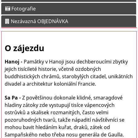
Fotografie
Nezávazná OBJEDNÁVKA
O zájezdu
Hanoj -
Památky v Hanoji jsou dechberoucími zbytky
jejich tisícileté historie, včetně ozdobných
buddhistických chrámů, starobylých citadel, unikátních
divadel a architektur koloniální Francie.
Sa Pa -
Z povětšinou dokonale klidné, smaragdové
hladiny zátoky zde vystupují tisíce vápencových
ostrůvků a skalisek rozmanitých, často velmi
pozoruhodných tvarů, takže nápadití návštěvníci se
mohou bavit hledáním kuřat, draků, zátek od
šampaňského nebo třeba nosu generála de Gaulla.