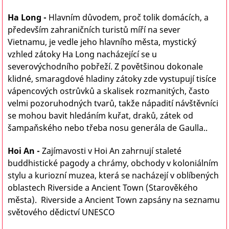
Ha Long -
Hlavním důvodem, proč tolik domácích, a
především zahraničních turistů míří na sever
Vietnamu, je vedle jeho hlavního města, mystický
vzhled zátoky Ha Long nacházející se u
severovýchodního pobřeží. Z povětšinou dokonale
klidné, smaragdové hladiny zátoky zde vystupují tisíce
vápencových ostrůvků a skalisek rozmanitých, často
velmi pozoruhodných tvarů, takže nápadití návštěvníci
se mohou bavit hledáním kuřat, draků, zátek od
šampaňského nebo třeba nosu generála de Gaulla..
Hoi An -
Zajímavosti v Hoi An zahrnují staleté
buddhistické pagody a chrámy, obchody v koloniálním
stylu a kuriozní muzea, která se nacházejí v oblíbených
oblastech Riverside a Ancient Town (Starověkého
města). Riverside a Ancient Town zapsány na seznamu
světového dědictví UNESCO