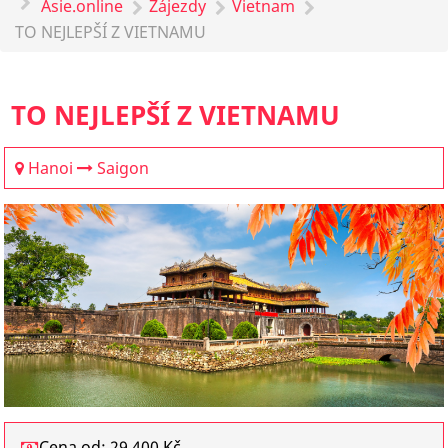
Asie.online
Zájezdy
Vietnam
TO NEJLEPŠÍ Z VIETNAMU
TO NEJLEPŠÍ Z VIETNAMU
Hanoi
Saigon
Cena od: 29 400 Kč