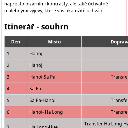
naprosto bizarními kontrasty, ale také úchvatně
malebnými výjevy, které vás okamžitě uchvátí.
Itinerář - souhrn
Den
Místo
Doprav
1
Hanoj
2
Hanoj
3
Hanoi-Sa Pa
Transfe
4
Sa Pa
5
Sa Pa-Hanoi
Transfe
6
Hanoi- Ha Long
Transfe
Transfer Ha Long-H
7
Ha Long-Hue