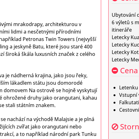
Ubytování d
6 výletů s 
řivými mrakodrapy, architekturou v
itineráře
tními lidmi a nesčetnými přírodními
Letecky Ku
například Petronas Twin Towers (nejvyšší
Letecky Ku
ing a jeskyně Batu, které jsou staré 400
Letecky Ko
ází široká škála luxusních značek z celého
Letecky Me
Cena 
a je nádherná krajina, jako jsou řeky,
alším lákadlem státu jsou domorodé
Letenku 
ým domovem Na ostrově se hojně vyskytují
Vstupní
také ohrožené druhy jako orangutani, kahau
Falkutati
 se stali státním znakem.
Cestovní
ý se nachází na východě Malajsie a je plná
Stor
žijících zvířat jako orangutani nebo
trakcí, a to například národní park Tunku