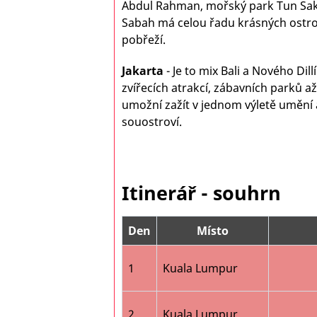
Abdul Rahman, mořský park Tun Sak
Sabah má celou řadu krásných ostro
pobřeží.
Jakarta
- J
e to mix Bali a Nového Dill
zvířecích atrakcí, zábavních parků 
umožní zažít v jednom výletě umění 
souostroví.
Itinerář - souhrn
Den
Místo
1
Kuala Lumpur
2
Kuala Lumpur