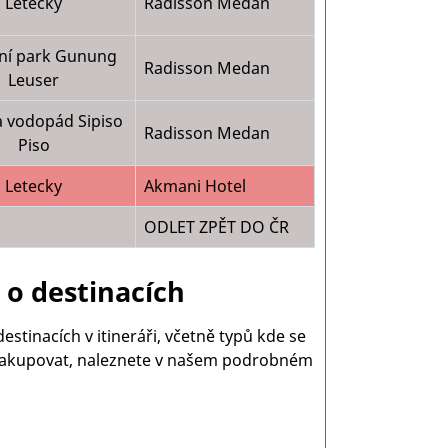
Letecky
Radisson Medan
ní park Gunung
Radisson Medan
Leuser
a vodopád Sipiso
Radisson Medan
Piso
Letecky
Akmani Hotel
ODLET ZPĚT DO ČR
o destinacích
stinacích v itineráři, včetně typů kde se
bo nakupovat, naleznete v našem podrobném