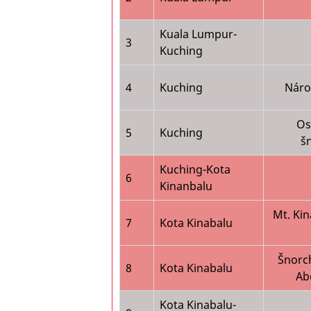
Kuala Lumpur-
3
Kuching
4
Kuching
Náro
Os
5
Kuching
š
Kuching-Kota
6
Kinanbalu
Mt. Kin
7
Kota Kinabalu
Šnorc
8
Kota Kinabalu
Ab
Kota Kinabalu-