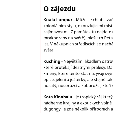
O zájezdu
Kuala Lumpur
-
M
ůže se chlubit zá
koloniálním stylu, okouzlujícími mís
zajímavostmi. Z památek tu najdete 
mrakodrapy na světě), bleší trh Petal
let. V nákupních střediscích se nach
světa.
Kuching
- Největším lákadlem ostrov
které protékají deštnými pralesy. D
kmeny, které tento stát nazývají sv
opice, jeleni a ještěrky, ale stejně 
nosatý, nosorožci a zoborožci, kteří
Kota Kinabalu
- Je t
ropický ráj kter
nádherné krajiny a exotických volně 
dugongy. Je zde několik přírodních a