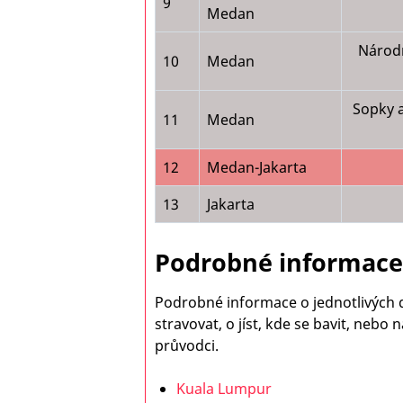
9
Medan
Národ
10
Medan
Sopky 
11
Medan
12
Medan-Jakarta
13
Jakarta
Podrobné informace 
Podrobné informace o jednotlivých de
stravovat, o jíst, kde se bavit, ne
průvodci.
Kuala Lumpur