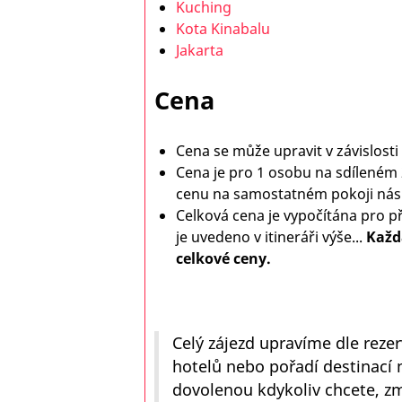
Kuching
Kota Kinabalu
Jakarta
Cena
Cena se může upravit v závislos
Cena je pro 1 osobu na sdíleném 
cenu na samostatném pokoji nás 
Celková cena je vypočítána pro p
je uvedeno v itineráři výše...
Každ
celkové ceny.
Celý zájezd upravíme dle rez
hotelů nebo pořadí destinací 
dovolenou kdykoliv chcete, z