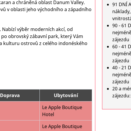
aran a chráněná oblast Danum Valley.
91 DNÍ A
vů v oblasti jeho východního a západního
náklady,
vnitrost
90 - 61 
í. Nabízí výběr moderních akcí, od
nejméně
až po obrovský zábavní park, který Vám
zájezdu
a kulturu ostrovů z celého indonéského
60 - 41 
nejméně
zájezdu
40 - 21 
nejméně
zájezdu
20 a mé
Doprava
Ubytování
zájezdu:
Le Apple Boutique
Hotel
Le Apple Boutique