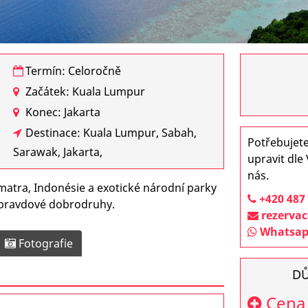
Termín: Celoročně
Začátek: Kuala Lumpur
Konec: Jakarta
Destinace: Kuala Lumpur, Sabah,
Potřebujete
Sarawak, Jakarta,
upravit dle
nás.
matra, Indonésie a exotické národní parky
+420 487 
opravdové dobrodruhy.
rezervac
Whatsa
Fotografie
DŮ
Cena 