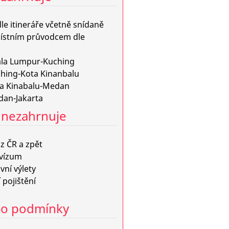
le itineráře včetně snídaně
místním průvodcem dle
ala Lumpur-Kuching
ching-Kota Kinanbalu
ta Kinabalu-Medan
dan-Jakarta
nezahrnuje
z ČR a zpět
 vízum
vní výlety
 pojištění
no podmínky