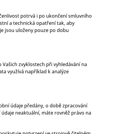
lčenlivost potrvá i po ukončení smluvního
tní a technická opatření tak, aby
aje jsou uloženy pouze po dobu
 Vašich zvyklostech při vyhledávání na
ata využívá například k analýze
sobní údaje předány, o době zpracování
í údaje neaktuální, máte rovněž právo na
poskytuje potvrzení ve strojově čitelném