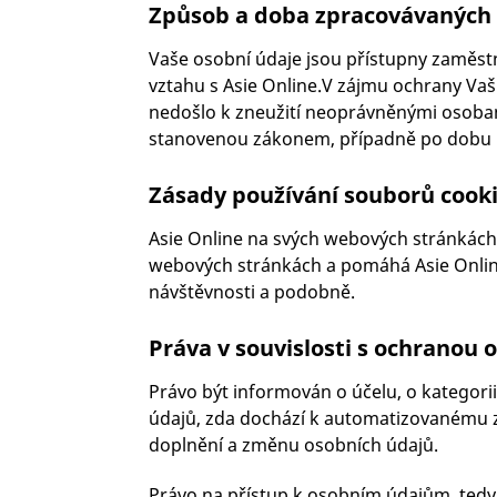
Způsob a doba zpracovávaných 
Vaše osobní údaje jsou přístupny zaměstna
vztahu s Asie Online.V zájmu ochrany Vaš
nedošlo k zneužití neoprávněnými osobam
stanovenou zákonem, případně po dobu 
Zásady používání souborů cook
Asie Online na svých webových stránkách 
webových stránkách a pomáhá Asie Online v
návštěvnosti a podobně.
Práva v souvislosti s ochranou 
Právo být informován o účelu, o kategor
údajů, zda dochází k automatizovanému zp
doplnění a změnu osobních údajů.
Právo na přístup k osobním údajům, tedy 