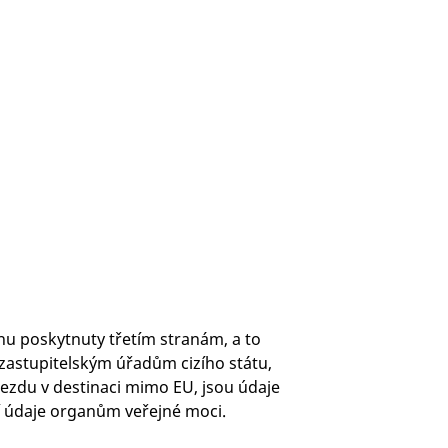
hu poskytnuty třetím stranám, a to
astupitelským úřadům cizího státu,
jezdu v destinaci mimo EU, jsou údaje
ní údaje organům veřejné moci.