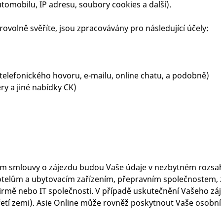
automobilu, IP adresu, soubory cookies a další).
ovolně svěříte, jsou zpracovávány pro následující účely:
telefonického hovoru, e-mailu, online chatu, a podobně)
ry a jiné nabídky CK)
ěním smlouvy o zájezdu budou Vaše údaje v nezbytném rozsa
telům a ubytovacím zařízením, přepravním společnostem, z
irmě nebo IT společnosti. V případě uskutečnění Vašeho zá
řetí zemi). Asie Online může rovněž poskytnout Vaše osob