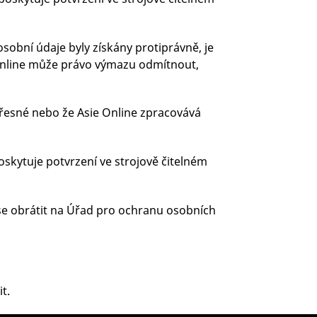
osobní údaje byly získány protiprávně, je
 Online může právo výmazu odmítnout,
řesné nebo že Asie Online zpracovává
poskytuje potvrzení ve strojově čitelném
se obrátit na Úřad pro ochranu osobních
t.