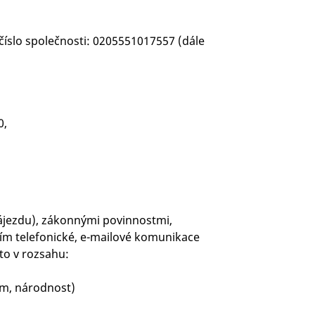
číslo společnosti: 0205551017557 (dále
0,
zájezdu), zákonnými povinnostmi,
ím telefonické, e-mailové komunikace
to v rozsahu:
zum, národnost)