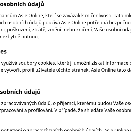
osobních údajů
ncům Asie Online, kteří se zavázali k mlčenlivosti. Tato m
ich osobních údajů používá Asie Online potřebná bezpečnos
i, poškození, ztrátě, změně nebo zničení. Vaše osobní úd
nezbytně nutnou.
ies
využívá soubory cookies, které jí umožní získat informace o
ytvořit profil uživatele těchto stránek. Asie Online tato d
osobních údajů
ii zpracovávaných údajů, o příjemci, kterému budou Vaše o
racování a profilování. V případě, že shledáte Vaše osobn
potvrzení o zpracovávaných osobních údajích. Asie Online 