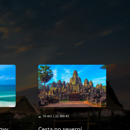
-
10 dní / 22 900 Kč
rovy
Cesta po severní