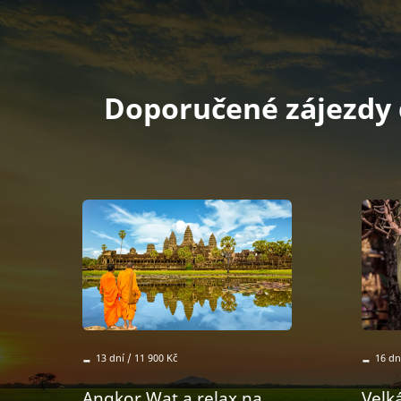
Doporučené zájezdy
-
-
13 dní / 11 900 Kč
16 dn
Angkor Wat a relax na
Velk