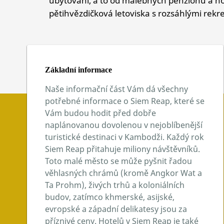
pětihvězdičková letoviska s rozsáhlými rekr
Základní informace
Naše informační část Vám dá všechny
potřebné informace o Siem Reap, které se
Vám budou hodit před dobře
naplánovanou dovolenou v nejoblíbenější
turistické destinaci v Kambodži. Každý rok
Siem Reap přitahuje miliony návštěvníků.
Toto malé město se může pyšnit řadou
věhlasných chrámů (kromě Angkor Wat a
Ta Prohm), živých trhů a koloniálních
budov, zatímco khmerské, asijské,
evropské a západní delikatesy jsou za
příznivé ceny. Hotelů v Siem Reap je také