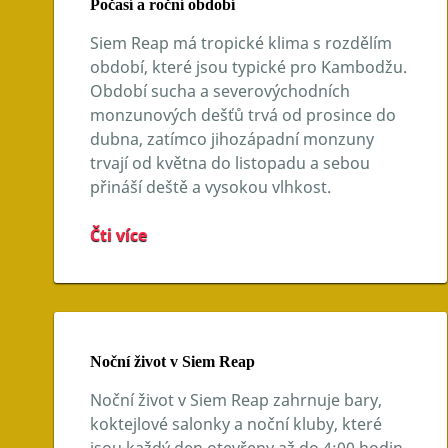
Počasí a roční období
Siem Reap má tropické klima s rozdělím
období, které jsou typické pro Kambodžu.
Období sucha a severovýchodních
monzunových dešťů trvá od prosince do
dubna, zatímco jihozápadní monzuny
trvají od května do listopadu a sebou
přináší deště a vysokou vlhkost.
Čti více
Noční život v Siem Reap
Noční život v Siem Reap zahrnuje bary,
koktejlové salonky a noční kluby, které
jsou každý den otevřeny až do 4:00 hodin.