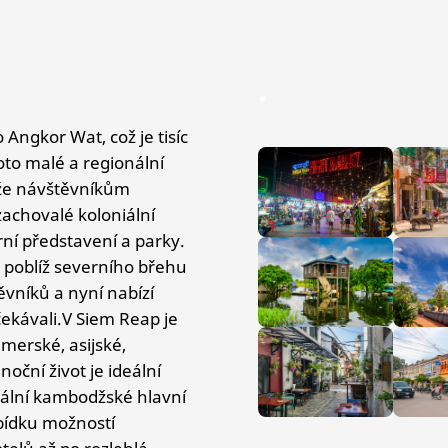
.
Angkor Wat, což je tisíc
oto malé a regionální
že návštěvníkům
achovalé koloniální
rní představení a parky.
o poblíž severního břehu
vníků a nyní nabízí
čekávali.V Siem Reap je
merské, asijské,
oční život je ideální
iální kambodžské hlavní
bídku možností
telů až po rozlehlá