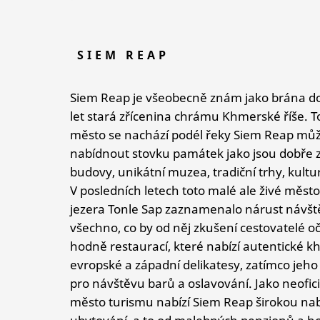
SIEM REAP
Siem Reap je všeobecně znám jako brána do 
let stará zřícenina chrámu Khmerské říše. T
město se nachází podél řeky Siem Reap mů
nabídnout stovku památek jako jsou dobře z
budovy, unikátní muzea, tradiční trhy, kultu
V posledních letech toto malé ale živé měst
jezera Tonle Sap zaznamenalo nárust návště
všechno, co by od něj zkušení cestovatelé o
hodně restaurací, které nabízí autentické kh
evropské a západní delikatesy, zatímco jeho n
pro návštěvu barů a oslavování. Jako neofic
město turismu nabízí Siem Reap širokou na
ubytování, a to od malebných penzionů a ho