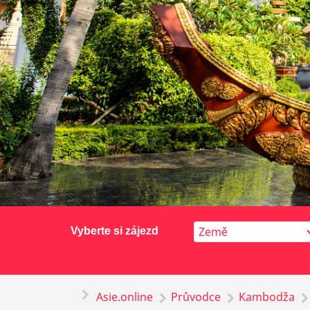
Vyberte si zájezd
Asie.online
Průvodce
Kambodža