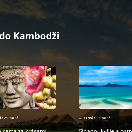
 do Kambodži
-
í / 25 800 Kč
13 dní / 19 600 Kč
á cesta za krásami
Sihanoukville a ost