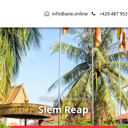
info@asie.online
+420 487 953
Průvodce Kambodžou
Siem Reap