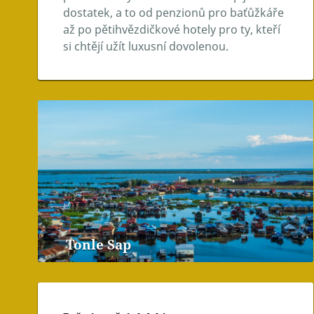
dostatek, a to od penzionů pro baťůžkáře
až po pětihvězdičkové hotely pro ty, kteří
si chtějí užít luxusní dovolenou.
Tonle Sap