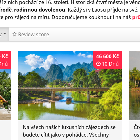
í z nich pochází ze 16. století. Historická čtvrť města je v
írodě
,
rodinnou dovolenou
. Každý si v Laosu příjde na své
te pro zájezd na míru. Doporučujeme kouknout i na náš
pr
v
Review score
0 Kč
46 600 Kč
Dnů
10 Dnů
Na všech našich luxusních zájezdech se
Čt
budete cítit jako v pohádce. Všechny
os