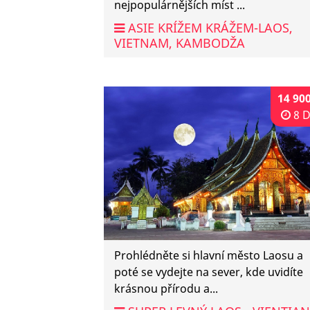
nejpopulárnějších míst ...
ASIE KRÍŽEM KRÁŽEM-LAOS,
VIETNAM, KAMBODŽA
14 90
8 
Prohlédněte si hlavní město Laosu a
poté se vydejte na sever, kde uvidíte
krásnou přírodu a...