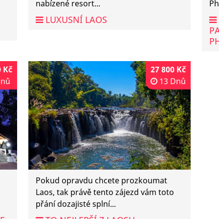
nabízené resort...
Ph
LUXUSNÍ LAOS
PA
P
0 Kč
27 800 Kč
Dnů
13 Dnů
Pokud opravdu chcete prozkoumat
Laos, tak právě tento zájezd vám toto
přání dozajisté splní...