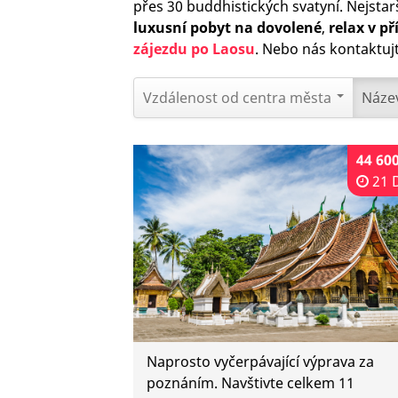
přes 30 buddhistických svatyní. Nejstarš
luxusní pobyt na dovolené
,
relax v př
zájezdu po Laosu
. Nebo nás kontaktuj
Vzdálenost od centra města
Náze
44 60
21 
Naprosto vyčerpávající výprava za
poznáním. Navštivte celkem 11