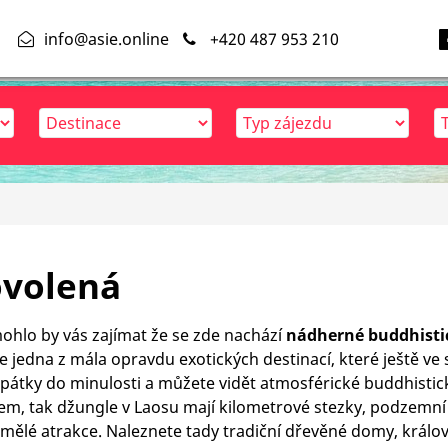
info@asie.online
+420 487 953 210
ovolená
ohlo by vás zajímat že se zde nachází
nádherné buddhisti
je jedna z mála opravdu exotických destinací, které ještě ve 
l zpátky do minulosti a můžete vidět atmosférické buddhist
m, tak džungle v Laosu mají kilometrové stezky, podzemní 
mělé atrakce. Naleznete tady tradiční dřevěné domy, králov