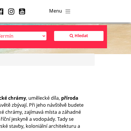
Hledat
cké chrámy
, umělecké díla,
příroda
světě zbývají. Při jeho návštěvě budete
ické chrámy, zajímavá místa a záhadné
říční jeskyně a vodopády. Tady se
ské stavby, koloniální architekturu a