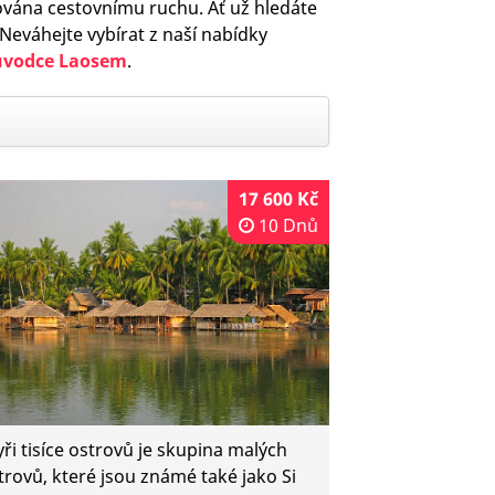
ěnována cestovnímu ruchu. Ať už hledáte
. Neváhejte vybírat z naší nabídky
ůvodce Laosem
.
17 600 Kč
10 Dnů
yři tisíce ostrovů je skupina malých
trovů, které jsou známé také jako Si