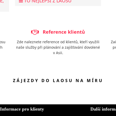
E,
TO NEJLEPŠÍ Z LAOSU
Reference klientů
aosu
Zde naleznete reference od klientů, kteří využili
Za
ch
naše služby při plánování a zajišťování dovolené
p
v Asii.
ZÁJEZDY DO LAOSU NA MÍRU
Informace pro klienty
Další inform