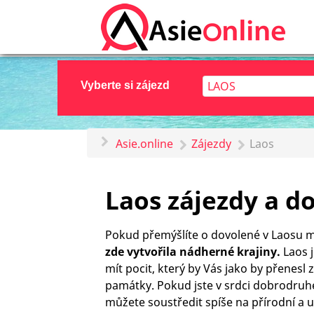
Vyberte si zájezd
Asie.online
Zájezdy
Laos
Laos zájezdy a d
Pokud přemýšlíte o dovolené v Laosu m
zde vytvořila nádherné krajiny.
Laos 
mít pocit, který by Vás jako by přenes
památky. Pokud jste v srdci dobrodruhe
můžete soustředit spíše na přírodní a u